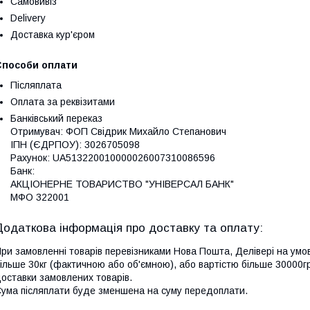
Самовивіз
Delivery
Доставка кур'єром
Способи оплати
Післяплата
Оплата за реквізитами
Банківський переказ
Отримувач: ФОП Свідрик Михайло Степанович

ІПН (ЄДРПОУ): 3026705098

Рахунок: UA513220010000026007310086596

Банк:

АКЦІОНЕРНЕ ТОВАРИСТВО "УНІВЕРСАЛ БАНК"

МФО 322001
ри замовленні товарів перевізниками Нова Пошта, Делівері на умов
ільше 30кг (фактичною або об'ємною), або вартістю більше 30000гр
оставки замовлених товарів.
ума післяплати буде зменшена на суму передоплати.