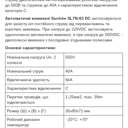
до 550В та струмом до 40А з характеристикою відключення
категорія С
Автоматичні вимикачі Suntree SL7N-63 DC
застосовуються
для захисту кіл постійного струму від перевантажень та
коротких замикань. При напрузі до 220VDC застосовують
однополюсні автоматичні вимикачі, а при напрузі до 550VDC -
двополюсні вимикачі з послідовно з'єднаними полюсами.
Основні характеристики:
Номінальна напруга Un, 2
550V
полюсні
Номінальний струм
40А
Відключаюча здатність
6kA
Характеристика відключення
C
Перетин проводів, що
1-25мм
2
, max. 3Nm
підключаються
Розмір (Ш) х (В) х (Г)
35х80х71 мм
Робочий діапазон
-20°C- +70°
температур