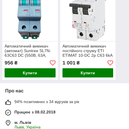
Автоматичний вимикач
Автоматичний вимикач
(автомат) Suntree SL7N-
постійного струму ETI
63C63 DC (550В, 63А,
ETIMAT 10-DC 2p C63 6kA
кат.С, 6кА)
(440В, 63А)
956
1 001
₴
₴
Купити
Купити
Про нас
94% позитивних з 34 відгуків за рік
Працює з 08.02.2018
м. Львів
Львів, Україна