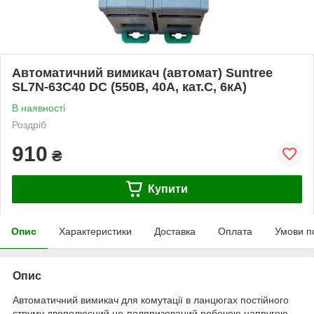
Автоматичний вимикач (автомат) Suntree
SL7N-63C40 DC (550В, 40А, кат.С, 6кА)
В наявності
Роздріб
910
₴
Купити
Опис
Характеристики
Доставка
Оплата
Умови п
Опис
Автоматичний вимикач для комутації в ланцюгах постійного
струму двополюсний не-поляризований робочою напругою