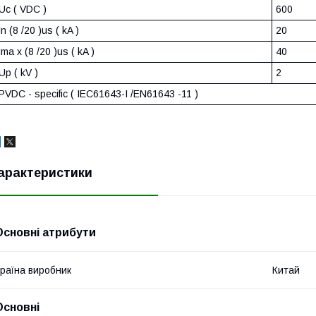
Uc ( VDC )
600
ln (8 /20 )us ( kA )
20
lma x (8 /20 )us ( kA )
40
Up ( kV )
2
PVDC - specific ( IEC61643-I /EN61643 -11 )
арактеристики
Основні атрибути
раїна виробник
Китай
Основні