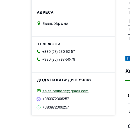
Львів, Україна
+380 (97) 230-62-57
+380 (95) 797-50-78
Х
sales.poltrade@gmail.com
+380972306257
+380972306257
К