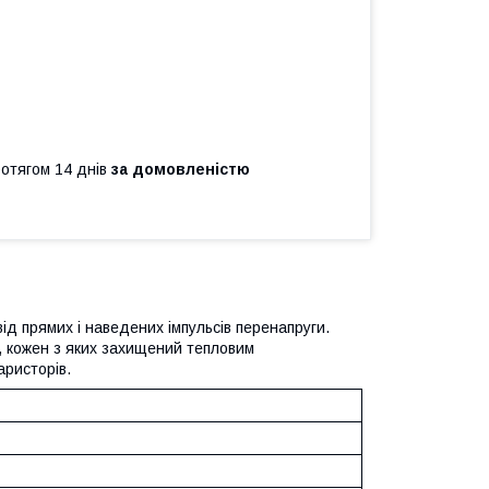
ротягом 14 днів
за домовленістю
ід прямих і наведених імпульсів перенапруги.
, кожен з яких захищений тепловим
аристорів.