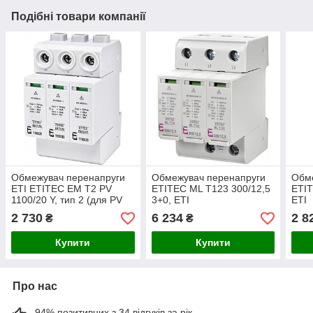
Подібні товари компанії
Обмежувач перенапруги
Обмежувач перенапруги
Обм
ETI ETITEC EM T2 PV
ETITEC ML T123 300/12,5
ETIT
1100/20 Y, тип 2 (для PV
3+0, ETI
ETI
систем)
2 730
6 234
2 8
₴
₴
Купити
Купити
Про нас
94% позитивних з 34 відгуків за рік