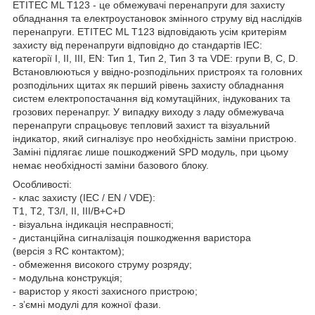
ETITEC ML T123 - це обмежувачі перенапруги для захисту
обладнання та електроустановок змінного струму від наслідків
перенапруги. ETITEC ML T123 відповідають усім критеріям
захисту від перенапруги відповідно до стандартів IEC:
категорії I, II, III, EN: Тип 1, Тип 2, Тип 3 та VDE: групи B, C, D.
Встановлюються у ввідно-розподільних пристроях та головних
розподільних щитах як перший рівень захисту обладнання
систем електропостачання від комутаційних, індукованих та
грозових перенапруг. У випадку виходу з ладу обмежувача
перенапруги спрацьовує тепловий захист та візуальний
індикатор, який сигналізує про необхідність заміни пристрою.
Заміні підлягає лише пошкоджений SPD модуль, при цьому
немає необхідності заміни базового блоку.
Особливості:
- клас захисту (IEC / EN / VDE):
T1, T2, Т3/I, II, III/B+C+D
- візуальна індикація несправності;
- дистанційна сигналізація пошкодження варистора
(версія з RC контактом);
- обмеження високого струму розряду;
- модульна конструкція;
- варистор у якості захисного пристрою;
- з’ємні модулі для кожної фази.